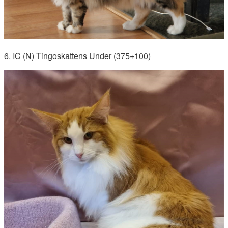
6. IC (N) Tingoskattens Under (375+100)