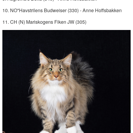
10. NO*Havstrilens Budweiser (330) - Anne Hoffsbakken
11. CH (N) Mariskogens Fiken JW (305)