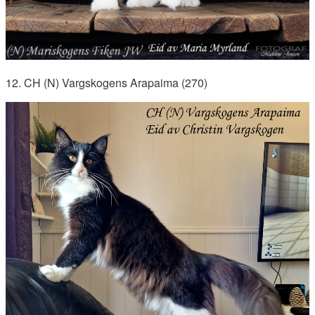
12. CH (N) Vargskogens Arapaima (270)