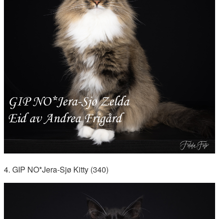
4. GIP NO*Jera-Sjø Kitty (340)