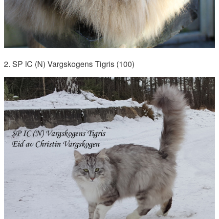
2. SP IC (N) Vargskogens Tigris (100)