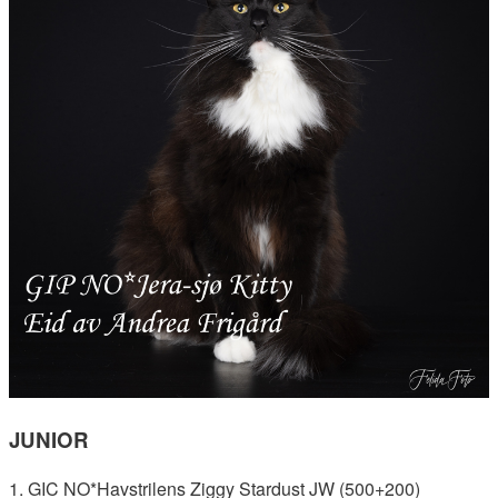
JUNIOR
1. GIC NO*Havstrilens Ziggy Stardust JW (500+200)