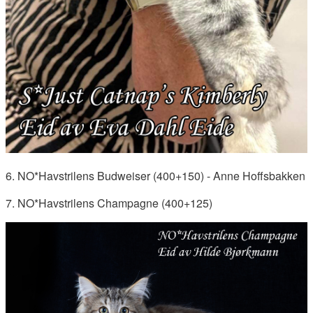
6. NO*Havstrilens Budweiser (400+150) - Anne Hoffsbakken
7. NO*Havstrilens Champagne (400+125)