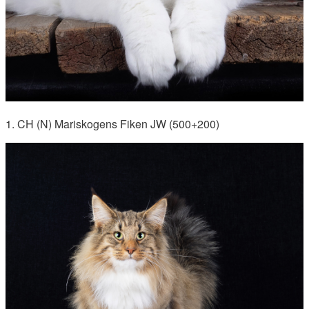
1. CH (N) Mariskogens Fiken JW (500+200)