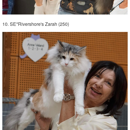
10. SE*Rivershore's Zarah (250)